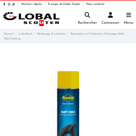
Mentions légales
A propos de Global Scooter
Nous contacter
Rechercher
Connexion
Menu
Accueil
Lubrifiant
Nettoyage & entretien
Rénovateur et Protecteur Carénage Matt
Wax Putoline