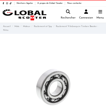
Mentions légales
A propos de Global Scooter
Nous contacter
Rechercher
Connexion
Menu
Accueil
Moto
Moteur
Roulement et Spy
Roulement Vilebrequin Timken Booster -
Nitro