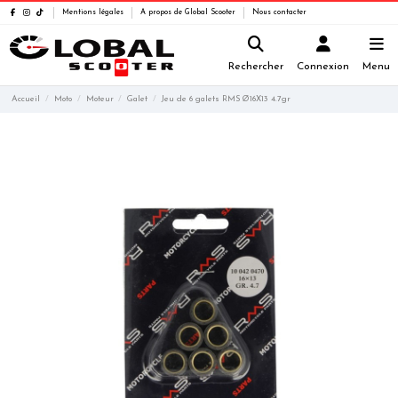
Mentions légales
A propos de Global Scooter
Nous contacter
Rechercher
Connexion
Menu
Accueil
Moto
Moteur
Galet
Jeu de 6 galets RMS Ø16X13 4.7gr