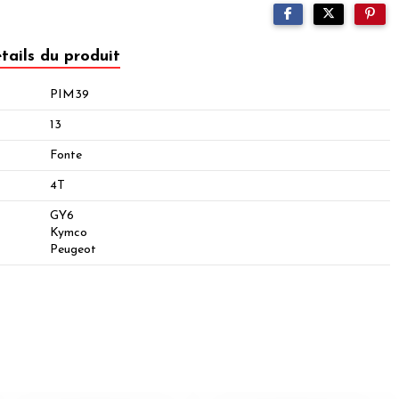
tails du produit
PIM39
13
Fonte
4T
GY6
Kymco
Peugeot