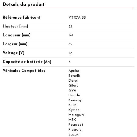
Détails du produit
Référence fabricant
YTX7A-BS
Hauteur [mm]
93
Longueur [mm]
147
Largeur [mm]
85
Voltage [V]
12
Capacité de batterie [Ah]
6
Véhicules Compatibles
Aprilia
Benelli
Derbi
Gilera
GY6
Honda
Keeway
KTM
Kymco
Malaguti
MBK
Peugeot
Piaggio
Suzuki