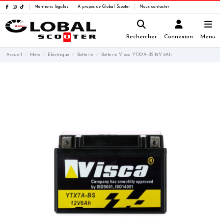
Mentions légales
A propos de Global Scooter
Nous contacter
Rechercher
Connexion
Menu
Accueil
Moto
Electrique
Batterie
Batterie Visca YTX7A-BS 12V 6Ah