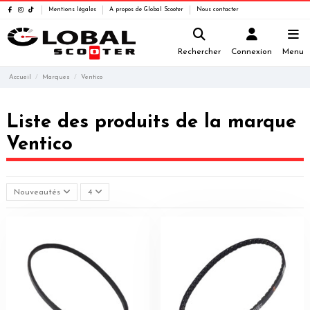
Mentions légales
A propos de Global Scooter
Nous contacter
Rechercher
Connexion
Menu
Accueil
Marques
Ventico
Liste des produits de la marque
Ventico
Nouveautés
4