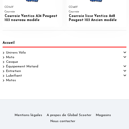
CO34V
CO48V
Courroie
Courroie
Courroie Ventico A34 Peugeot
Courroie lisse Ventico A48
103 nouveau modèle
Peugeot 103 Ancien modèle
Accueil
Univers Vélo
Moto
Casque
Équipement Motard
Entretien
Lubrifiant
Motos
Mentions légales
A propos de Global Scooter
Magasins
Nous contacter