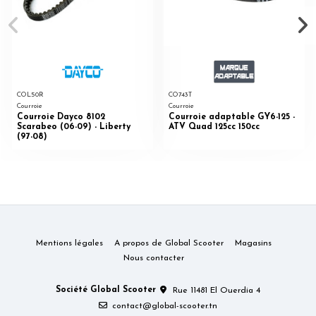
COL50R
CO743T
Courroie
Courroie
Courroie Dayco 8102
Courroie adaptable GY6-125 -
Scarabeo (06-09) - Liberty
ATV Quad 125cc 150cc
(97-08)
Mentions légales
A propos de Global Scooter
Magasins
Nous contacter
Société Global Scooter
Rue 11481 El Ouerdia 4
contact@global-scooter.tn