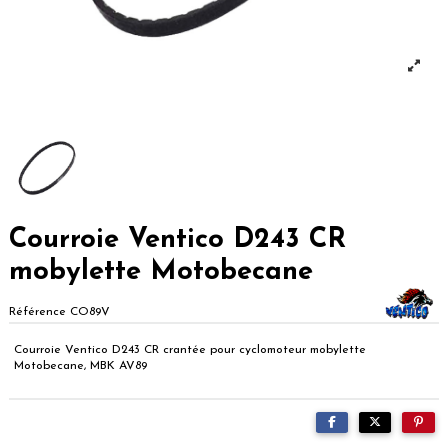
Courroie Ventico D243 CR
mobylette Motobecane
Référence
CO89V
Courroie Ventico D243 CR crantée pour cyclomoteur mobylette
Motobecane, MBK AV89