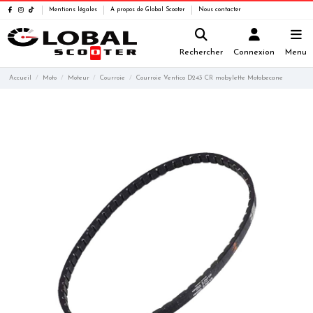
Mentions légales
A propos de Global Scooter
Nous contacter
Rechercher
Connexion
Menu
Accueil
Moto
Moteur
Courroie
Courroie Ventico D243 CR mobylette Motobecane