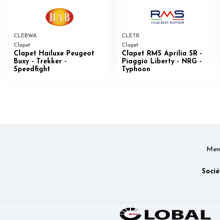
CLEBWA
CLETR
Clapet
Clapet
Clapet Hailuxe Peugeot
Clapet RMS Aprilia SR -
Buxy - Trekker -
Piaggio Liberty - NRG -
Speedfight
Typhoon
Ment
Socié