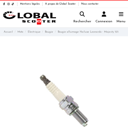
Mentions légales
A propos de Global Scooter
Nous contacter
Rechercher
Connexion
Menu
Accueil
Moto
Electrique
Bougie
Bougie allumage Hailuxe Leonardo - Majesty 125