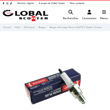
Mentions légales
A propos de Global Scooter
Nous contacter
Rechercher
Connexion
Menu
Accueil
Moto
Electrique
Bougie
Bougie allumage Denso U22FS-U Scooter Chinois