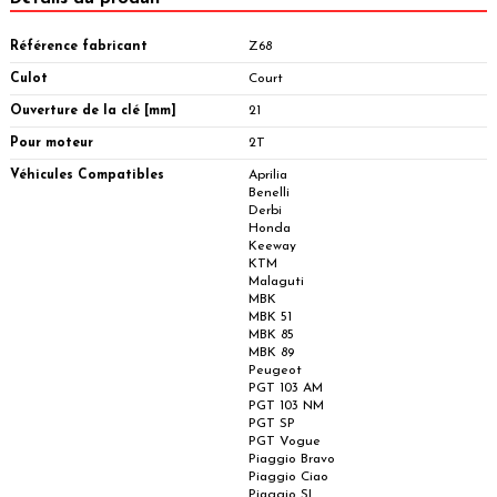
Référence fabricant
Z68
Culot
Court
Ouverture de la clé [mm]
21
Pour moteur
2T
Véhicules Compatibles
Aprilia
Benelli
Derbi
Honda
Keeway
KTM
Malaguti
MBK
MBK 51
MBK 85
MBK 89
Peugeot
PGT 103 AM
PGT 103 NM
PGT SP
PGT Vogue
Piaggio Bravo
Piaggio Ciao
Piaggio SI