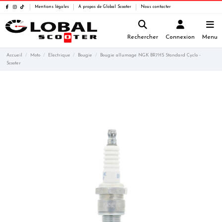
Mentions légales
A propos de Global Scooter
Nous contacter
Rechercher
Connexion
Menu
Accueil
Moto
Electrique
Bougie
Bougie allumage NGK BR7HS Standard Cyclo -
Scooter