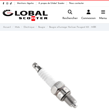
Mentions légales
A propos de Global Scooter
Nous contacter
Rechercher
Connexion
Menu
Accueil
Moto
Electrique
Bougie
Bougie allumage Hailuxe Peugeot 103 - MBK