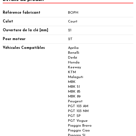
Référence fabricant
BOPH
Culot
Court
Ouverture de la clé [mm]
21
Pour moteur
2T
Véhicules Compatibles
Aprilia
Benelli
Derbi
Honda
Keeway
KTM
Malaguti
MBK
MBK 51
MBK 85
MBK 89
Peugeot
PGT 103 AM
PGT 103 NM
PGT SP
PGT Vogue
Piaggio Bravo
Piaggio Ciao
Piaggio SI