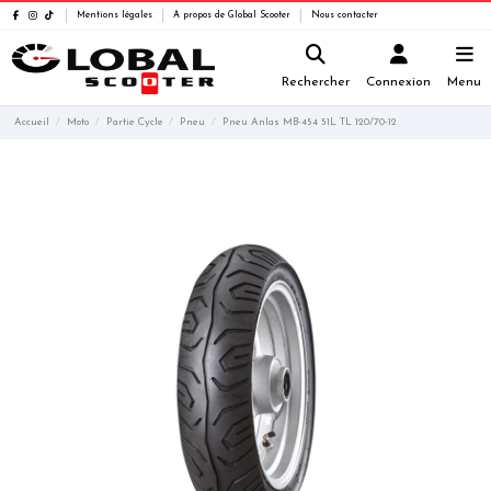
Mentions légales
A propos de Global Scooter
Nous contacter
Rechercher
Connexion
Menu
Accueil
Moto
Partie Cycle
Pneu
Pneu Anlas MB-454 51L TL 120/70-12