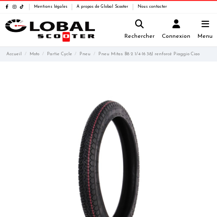
Mentions légales
A propos de Global Scooter
Nous contacter
Rechercher
Connexion
Menu
Accueil
Moto
Partie Cycle
Pneu
Pneu Mitas B8 2 1/4-16 38J renforcé Piaggio Ciao