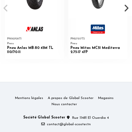
PN1107011TI
PN27517TS
Pneu
Pneu
Pneu Anlas MB-80 45M TL
Pneu Mitas MC51 Mediterra
110/70-11
2.75-17 47P
Mentions légales
A propos de Global Scooter
Magasins
Nous contacter
Société Global Scooter
Rue 11481 El Ouerdia 4
contact@global-scooter.tn