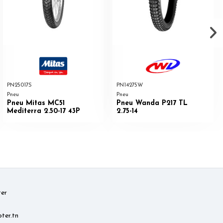
PN25017S
PN14275W
Pneu
Pneu
Pneu Mitas MC51
Pneu Wanda P217 TL
Mediterra 2.50-17 43P
2.75-14
er
ter.tn