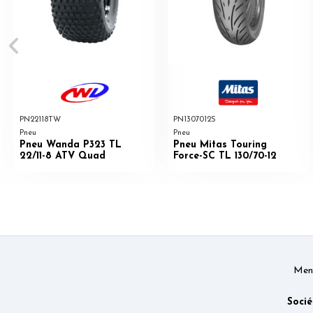
PN22118TW
PN1307012S
Pneu
Pneu
Pneu Wanda P323 TL
Pneu Mitas Touring
22/11-8 ATV Quad
Force-SC TL 130/70-12
Ment
Socié