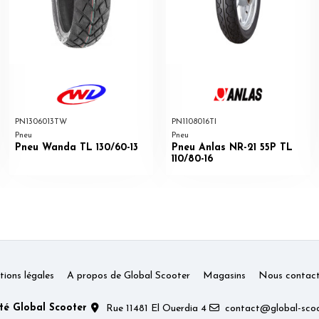
PN1306013TW
PN1108016TI
Pneu
Pneu
Pneu Wanda TL 130/60-13
Pneu Anlas NR-21 55P TL
110/80-16
ions légales
A propos de Global Scooter
Magasins
Nous contact
té Global Scooter
Rue 11481 El Ouerdia 4
contact@global-scoo