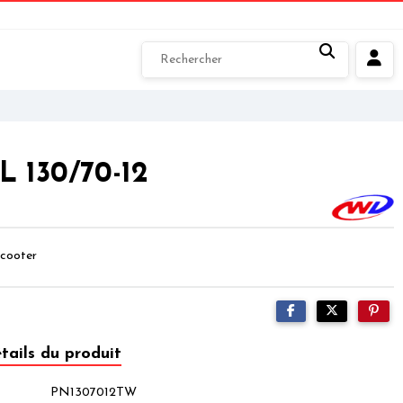
 130/70-12
cooter
tails du produit
PN1307012TW