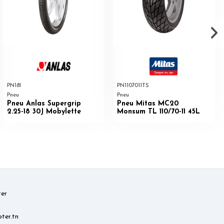
PN18I
PN1107011TS
Pneu
Pneu
Pneu Anlas Supergrip
Pneu Mitas MC20
2.25-18 30J Mobylette
Monsum TL 110/70-11 45L
er
ter.tn