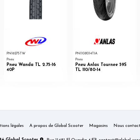
PN16275TW
PN1108014TIA
Pneu
Pneu
Pneu Wanda TL 2.75-16
Pneu Anlas Tournee 59S
40P
TL 110/80-14
ions légales
A propos de Global Scooter
Magasins
Nous contact
té Global Scooter