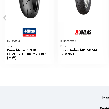
PN18055M
PN1207011TA
Pneu
Pneu
Pneu Mitas SPORT
Pneu Anlas MB-80 56L TL
FORCE+ TL 180/55 ZR17
120/70-11
(73W)
Ment
Socié