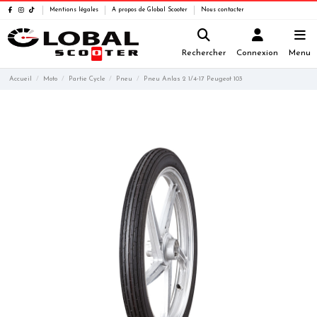
Mentions légales
A propos de Global Scooter
Nous contacter
Rechercher
Connexion
Menu
Accueil
Moto
Partie Cycle
Pneu
Pneu Anlas 2 1/4-17 Peugeot 103