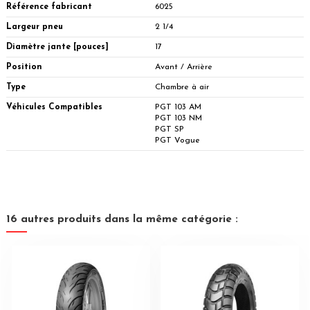
Référence fabricant
6025
Largeur pneu
2 1/4
Diamètre jante [pouces]
17
Position
Avant / Arrière
Type
Chambre à air
Véhicules Compatibles
PGT 103 AM
PGT 103 NM
PGT SP
PGT Vogue
16 autres produits dans la même catégorie :