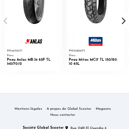
PN1407012TI
PN1508010TS
Pneu
Pneu
Pneu Anlas MB-34 65P TL
Pneu Mitas MC17 TL 150/80-
140/70-12
10 65L
Mentions légales
A propos de Global Scooter
Magasins
Nous contacter
Société Global Scooter
Rue 11481 El Ouerdia 4