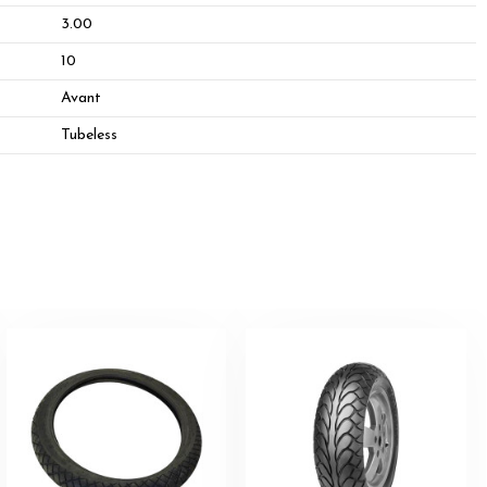
3.00
10
Avant
Tubeless