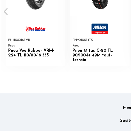
PN1108016TVR
PN9010014TS
Pneu
Pneu
Pneu Vee Rubber VRM-
Pneu Mitas C-20 TL
224 TL 110/80-16 55S
90/100-14 49M tout-
terrain
Ment
Socié