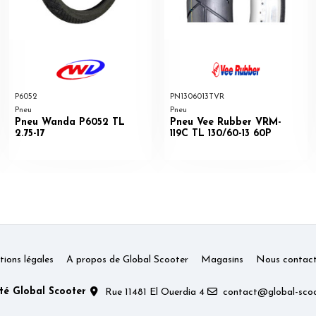
P6052
PN1306013TVR
Pneu
Pneu
Pneu Wanda P6052 TL
Pneu Vee Rubber VRM-
2.75-17
119C TL 130/60-13 60P
ions légales
A propos de Global Scooter
Magasins
Nous contact
té Global Scooter
Rue 11481 El Ouerdia 4
contact@global-scoo