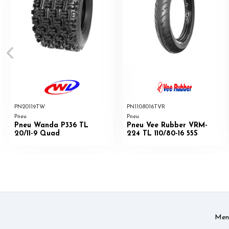
PN20119TW
PN1108016TVR
Pneu
Pneu
Pneu Wanda P336 TL
Pneu Vee Rubber VRM-
20/11-9 Quad
224 TL 110/80-16 55S
Ment