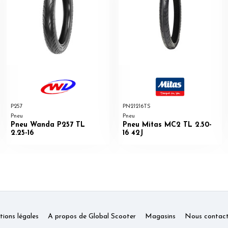
P257
PN21216TS
Pneu
Pneu
Pneu Wanda P257 TL
Pneu Mitas MC2 TL 2.50-
2.25-16
16 42J
ions légales
A propos de Global Scooter
Magasins
Nous contact