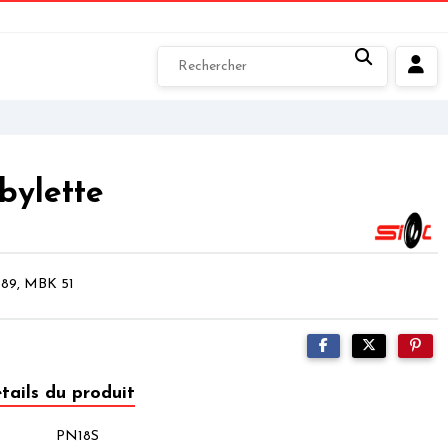
bylette
5 89, MBK 51
tails du produit
PN18S