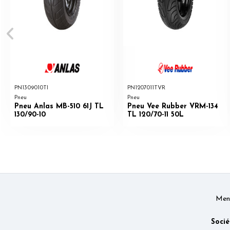
PN1309010TI
PN1207011TVR
Pneu
Pneu
Pneu Anlas MB-510 61J TL
Pneu Vee Rubber VRM-134
130/90-10
TL 120/70-11 50L
Ment
Socié