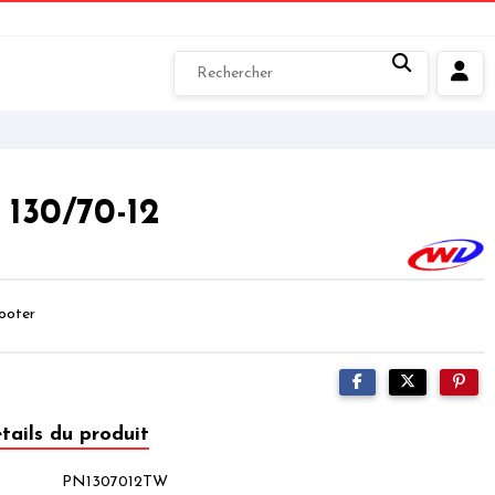
130/70-12
ooter
tails du produit
PN1307012TW