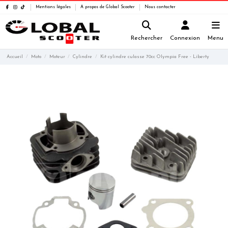
Mentions légales
A propos de Global Scooter
Nous contacter
Rechercher
Connexion
Menu
Accueil
Moto
Moteur
Cylindre
Kit cylindre culasse 70cc Olympia Free - Liberty