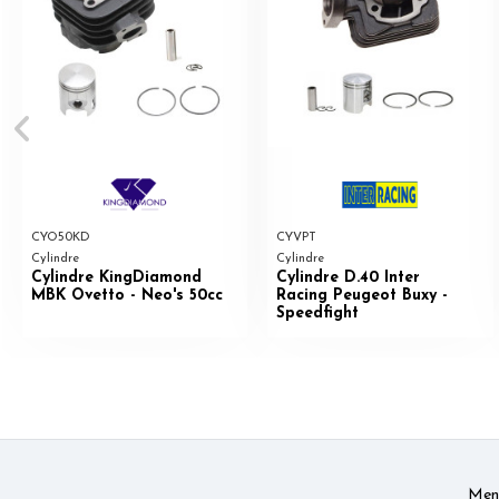
CYO50KD
CYVPT
Cylindre
Cylindre
Cylindre KingDiamond
Cylindre D.40 Inter
MBK Ovetto - Neo's 50cc
Racing Peugeot Buxy -
Speedfight
Ment