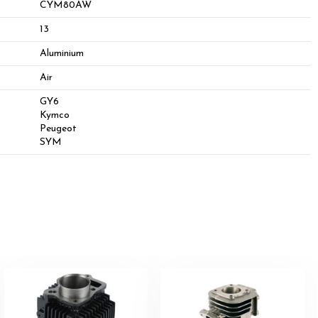
CYM80AW
13
Aluminium
Air
GY6
Kymco
Peugeot
SYM