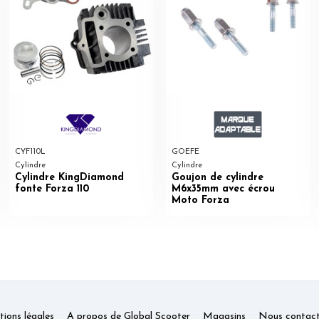
CYF110L
GOEFE
Cylindre
Cylindre
Cylindre KingDiamond
Goujon de cylindre
fonte Forza 110
M6x35mm avec écrou
Moto Forza
ions légales
A propos de Global Scooter
Magasins
Nous contact