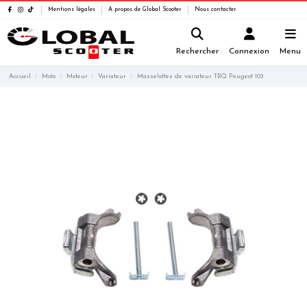
Mentions légales
A propos de Global Scooter
Nous contacter
Rechercher
Connexion
Menu
Accueil
Moto
Moteur
Variateur
Masselottes de variateur TRQ Peugeot 103