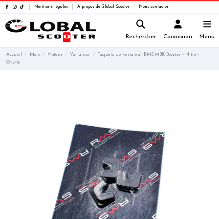
Mentions légales
A propos de Global Scooter
Nous contacter
Rechercher
Connexion
Menu
Accueil
Moto
Moteur
Variateur
Taquets de variateur RMS MBK Booster - Nitro -
Ovetto