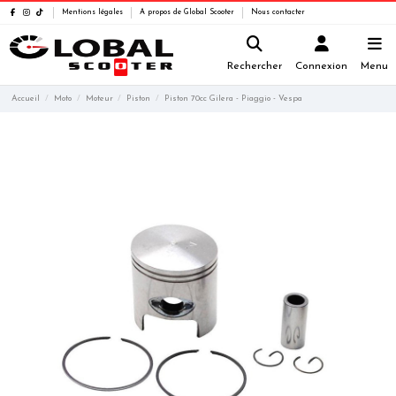
Mentions légales
A propos de Global Scooter
Nous contacter
Rechercher
Connexion
Menu
Accueil
Moto
Moteur
Piston
Piston 70cc Gilera - Piaggio - Vespa