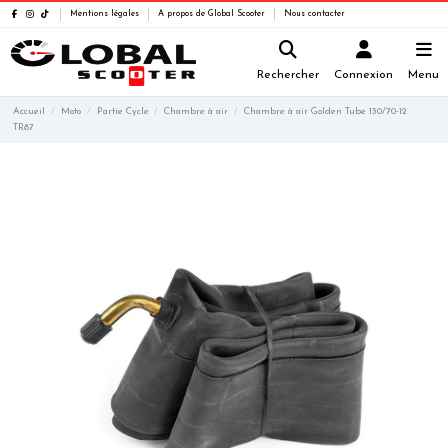
Mentions légales
A propos de Global Scooter
Nous contacter
Rechercher
Connexion
Menu
Accueil
Moto
Partie Cycle
Chambre à air
Chambre à air Golden Tube 130/70-12
TR87