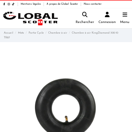
Mentions légales
A propos de Global Scooter
Nous contacter
Rechercher
Connexion
Menu
Accueil
Moto
Partie Cycle
Chambre à air
Chambre à air KingDiamond 300-10
TR87