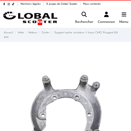
Mentions légales
A propos de Global Scooter
Nous contacter
Rechercher
Connexion
Menu
Accueil
Moto
Moteur
Carter
Support cache variateur 5 trous CMO Peugeot 103
AM