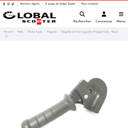
Mentions légales
A propos de Global Scooter
Nous contacter
Rechercher
Connexion
Menu
Accueil
Moto
Partie Cycle
Poignée
Poignée de frein gauche Piaggio Ciao - Bravo
- Si