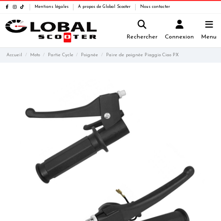
Mentions légales
A propos de Global Scooter
Nous contacter
Rechercher
Connexion
Menu
Accueil
Moto
Partie Cycle
Poignée
Paire de poignée Piaggio Ciao PX