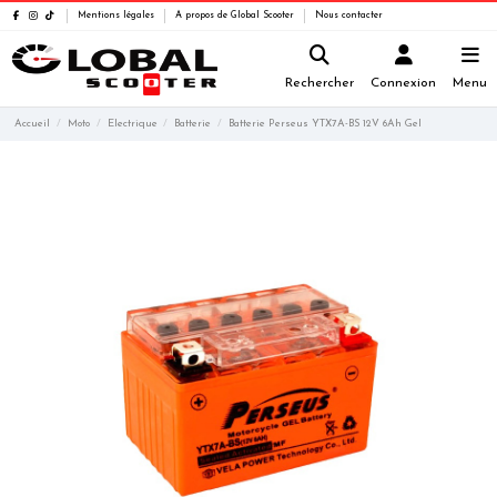
Mentions légales
A propos de Global Scooter
Nous contacter
Rechercher
Connexion
Menu
Accueil
Moto
Electrique
Batterie
Batterie Perseus YTX7A-BS 12V 6Ah Gel