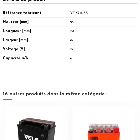
Référence fabricant
YTX7A-BS
Hauteur [mm]
95
Longueur [mm]
150
Largeur [mm]
87
Voltage [V]
12
Capacité a/h
6
16 autres produits dans la même catégorie :