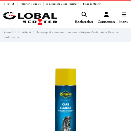
Mentions légales
A propos de Global Scooter
Nous contacter
Rechercher
Connexion
Menu
Accueil
Lubrifiant
Nettoyage & entretien
Aérosol Nettoyant Carburateur Putoline
Carb Cleaner