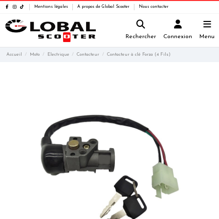
Mentions légales
A propos de Global Scooter
Nous contacter
Rechercher
Connexion
Menu
Accueil
Moto
Electrique
Contacteur
Contacteur à clé Forza (4 Fils)