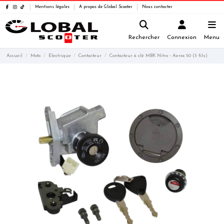
Mentions légales
A propos de Global Scooter
Nous contacter
Rechercher
Connexion
Menu
Accueil
Moto
Electrique
Contacteur
Contacteur à clé MBK Nitro - Aerox 50 (5 fils)