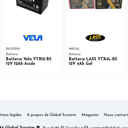
BA1212AV
6MG4L
Batterie
Batterie
Batterie Vela YTX12-BS
Batterie LASS YTX4L-BS
12V 12Ah Acide
12V 4Ah Gel
ions légales
A propos de Global Scooter
Magasins
Nous contact
té Global Scooter