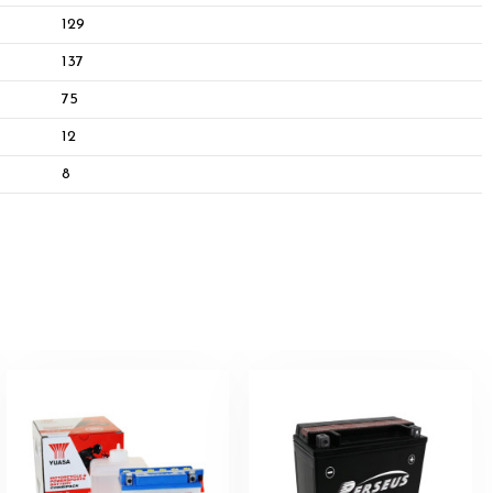
129
137
75
12
8