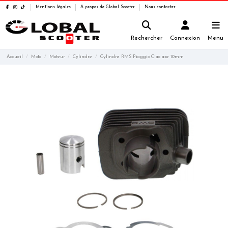
Mentions légales
A propos de Global Scooter
Nous contacter
Rechercher
Connexion
Menu
Accueil
Moto
Moteur
Cylindre
Cylindre RMS Piaggio Ciao axe 10mm